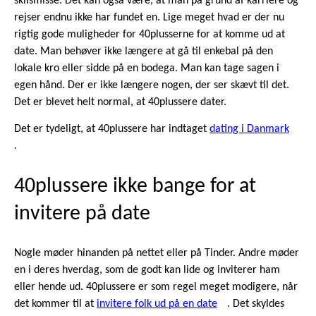
skilsmisse. Det kan også være, at man på grund af karriere og
rejser endnu ikke har fundet en. Lige meget hvad er der nu
rigtig gode muligheder for 40plusserne for at komme ud at
date. Man behøver ikke længere at gå til enkebal på den
lokale kro eller sidde på en bodega. Man kan tage sagen i
egen hånd. Der er ikke længere nogen, der ser skævt til det.
Det er blevet helt normal, at 40plussere dater.
Det er tydeligt, at 40plussere har indtaget
dating i Danmark
.
40plussere ikke bange for at
invitere på date
Nogle møder hinanden på nettet eller på Tinder. Andre møder
en i deres hverdag, som de godt kan lide og inviterer ham
eller hende ud. 40plussere er som regel meget modigere, når
det kommer til at
invitere folk ud på en date
. Det skyldes