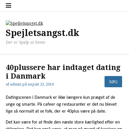
Spring
Cookiepoli
Info
Kontakt
Privatlivs
Sitemap
til
(EU)
indhold
Spejletsangst.dk
Der er hjælp at hente
40plussere har indtaget dating
i Danmark
af
admin
på
august 23, 2016
Datingscenen i Danmark er ikke længere kun præget af de
unge og smarte. På cafeer og restauranter er det nu blevet
lige så normalt at se folk, der er 40plus være på date.
Det kan være for at finde den næste store kærlighed efter en