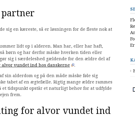
S
 partner
Fl
Re
de sig en kæreste, så er løsningen for de fleste nok at
An
Fo
Er
ommer lidt op i alderen. Man har, eller har haft,
så børn og har derfor måske hverken tiden eller
te gør sig i særdeleshed gældende for den ældre del af
K
or alvor vundet ind hos danskerne
.
t af sin alderdom og på den måde måske føle sig
ske tabet af en ægtefælle. Rigtig mange ældre rammes
 et tidspunkt opstår et naturligt behov for at udfylde
ejen frem.
ting for alvor vundet ind