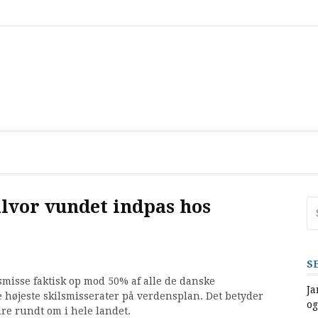
alvor vundet indpas hos
Sø
eft
S
smisse faktisk op mod 50% af alle de danske
Ja
e højeste skilsmisserater på verdensplan. Det betyder
og
dre rundt om i hele landet.