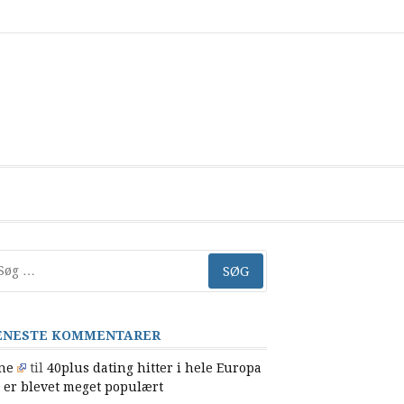
Cookiepolitik
Info
Kontakt
Privatlivspolitik
Sitemap
(EU)
g
er:
ENESTE KOMMENTARER
ne
til
40plus dating hitter i hele Europa
 er blevet meget populært