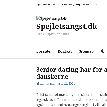
Spring
Spejletsangst.dk -
Saturday, August 8th, 2026
til
indhold
Spejletsangst.dk
Der er hjælp at hente
Forside
Kontakt
Sitemap
🛈
Senior dating har for 
danskerne
af
admin
på
marts 12, 2021
Trist som det måske lyder, så rammer skil
ægteskaber. Dermed har vi faktisk en af d
også, at der findes mange singler i alle al