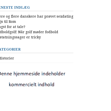
ENESTE INDLÆG
ere og flere danskere har prøvet sexdating
js til Rom
gst for at tale?
dboldgolf: Når golf møder fodbold
statningssager er tricky
ATEGORIER
Historier